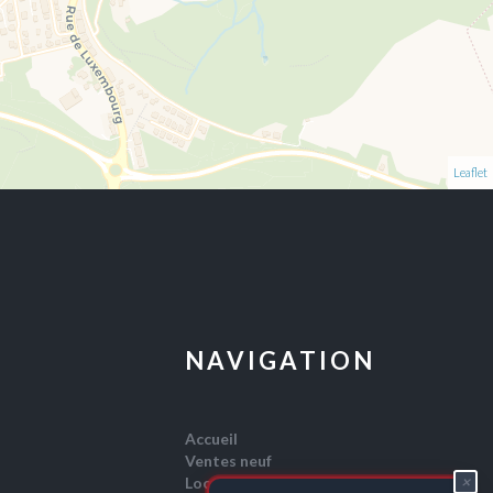
Leaflet
NAVIGATION
Accueil
Ventes neuf
×
Locations