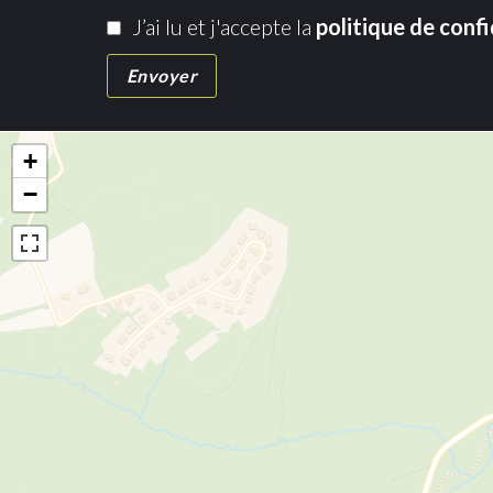
J’ai lu et j'accepte la
politique de confi
Envoyer
+
−