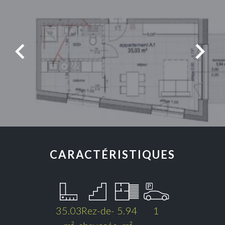
CARACTÉRISTIQUES
35.03
Rez-de-
5.94
1