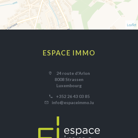
Leaflet
ESPACE IMMO
24 route d'Arlon
8008 Strassen
Luxembourg
+352 26 43 03 85
info@espaceimmo.lu