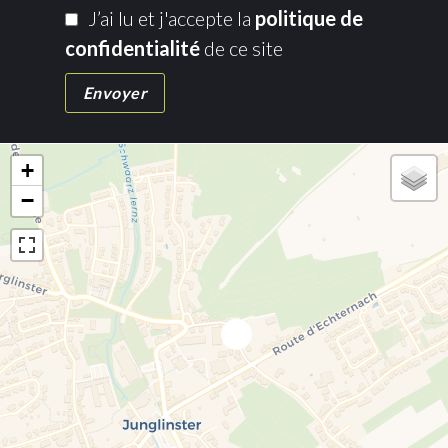
J’ai lu et j'accepte la
politique de
confidentialité
de ce site
Envoyer
+
−