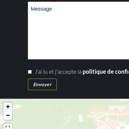
J’ai lu et j'accepte la
politique de confi
Envoyer
+
−